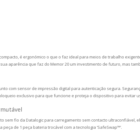
pacto, é ergonómico o que o faz ideal para meios de trabalho exigentes, 
a aparência que faz do Memor 20 um investimento de futuro, mas també
junto com sensor de impressão digital para autenticação segura. Seguran
oqueio exclusivo para que funcione e proteja o dispositivo para evitar u
rmutável
o sem fio da Datalogic para carregamento sem contacto ultraconfiável, 
a peça de 1 peça bateria trocável com a tecnologia ‘SafeSwap™’.