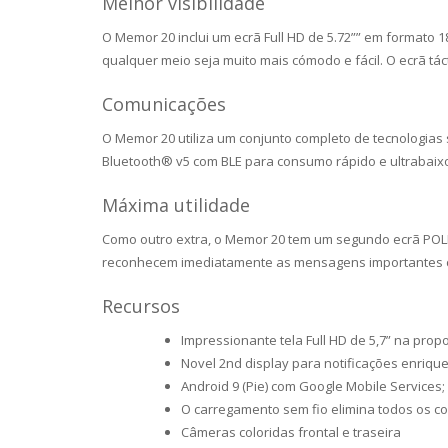
Melhor visibilidade
O Memor 20
inclui um ecrã Full HD de 5.72”” em formato 1
qualquer meio seja muito mais cómodo e fácil. O ecrã táct
Comunicações
O Memor 20 utiliza um conjunto completo de tecnologias 
Bluetooth® v5 com BLE para consumo rápido e ultrabaix
Máxima utilidade
Como outro extra, o Memor 20 tem um segundo ecrã POLED
reconhecem imediatamente as mensagens importantes com
Recursos
Impressionante tela Full HD de 5,7” na pro
Novel 2nd display para notificações enriqu
Android 9 (Pie) com Google Mobile Service
O carregamento sem fio elimina todos os co
Câmeras coloridas frontal e traseira