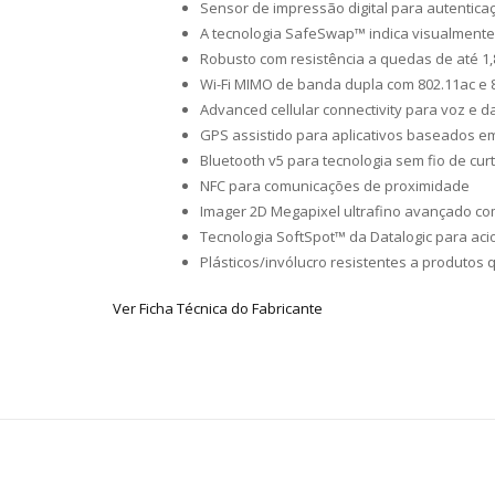
Sensor de impressão digital para autentica
A tecnologia SafeSwap™ indica visualmente
Robusto com resistência a quedas de até 1,
Wi-Fi MIMO de banda dupla com 802.11ac e 
Advanced cellular connectivity para voz e d
GPS assistido para aplicativos baseados e
Bluetooth v5 para tecnologia sem fio de cur
NFC para comunicações de proximidade
Imager 2D Megapixel ultrafino avançado com
Tecnologia SoftSpot™ da Datalogic para aci
Plásticos/invólucro resistentes a produtos 
Ver Ficha Técnica do Fabricante