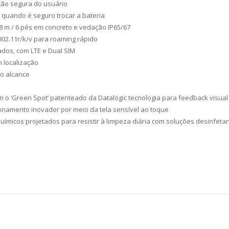
ção segura do usuário
 quando é seguro trocar a bateria
8 m / 6 pés em concreto e vedação IP65/67
802.11r/k/v para roaming rápido
ados, com LTE e Dual SIM
m localização
to alcance
 o ‘Green Spot’ patenteado da Datalogic tecnologia para feedback visual
onamento inovador por meio da tela sensível ao toque
químicos projetados para resistir à limpeza diária com soluções desinfeta