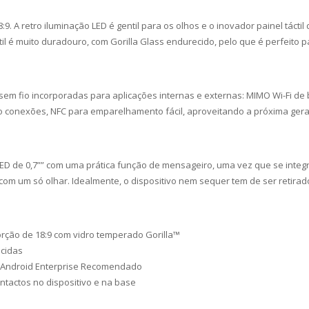
8:9. A retro iluminação LED é gentil para os olhos e o inovador painel táct
il é muito duradouro, com Gorilla Glass endurecido, pelo que é perfeito pa
sem fio incorporadas para aplicações internas e externas: MIMO Wi-Fi de 
o conexões, NFC para emparelhamento fácil, aproveitando a próxima ger
 de 0,7”” com uma prática função de mensageiro, uma vez que se integro
 um só olhar. Idealmente, o dispositivo nem sequer tem de ser retirado
porção de 18:9 com vidro temperado Gorilla™
ecidas
s; Android Enterprise Recomendado
ntactos no dispositivo e na base