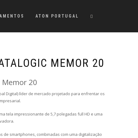
PAMENTOS
ATON PORTUGAL
ATALOGIC MEMOR 20
c Memor 20
al Digital) líder de mercado projetado para enfrentar os
mpresarial.
ma tela impressionante de 5,7 polegadas full HD e uma
ovadora.
gias de smartphones, combinadas com uma digitalização