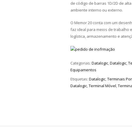
de código de barras 1D/2D de alt
ambiente interno ou externo.
O Memor 20 conta com um desenho
faz ideal para meios de trabalho e
logística, armazenamento e atenç
Categorias:
Datalogic
,
Datalogic
,
T
Equipamentos
Etiquetas:
Datalogic
,
Terminais Por
Datalogic
,
Terminal Móvel
,
Terminal